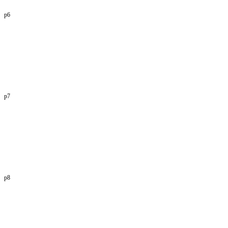
p6
p7
p8