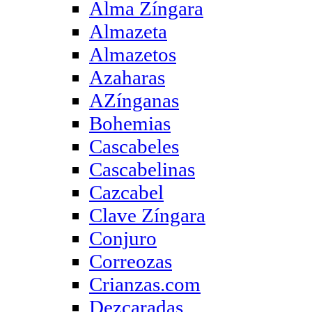
Alma Zíngara
Almazeta
Almazetos
Azaharas
AZínganas
Bohemias
Cascabeles
Cascabelinas
Cazcabel
Clave Zíngara
Conjuro
Correozas
Crianzas.com
Dezcaradas