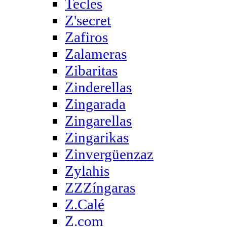
Tecles
Z'secret
Zafiros
Zalameras
Zibaritas
Zinderellas
Zingarada
Zingarellas
Zingarikas
Zinvergüenzaz
Zylahis
ZZZíngaras
Z.Calé
Z.com