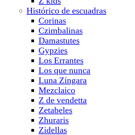
Z kids
Histórico de escuadras
Corinas
Czimbalinas
Damastutes
Gypzies
Los Errantes
Los que nunca
Luna Zíngara
Mezclaico
Z de vendetta
Zetabeles
Zhuraris
Zidellas