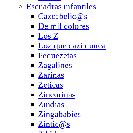
Escuadras infantiles
Cazcabelic@s
De mil colores
Los Z
Loz que cazi nunca
Pequezetas
Zagalines
Zarinas
Zeticas
Zincorinas
Zindias
Zingababies
Zintic@s