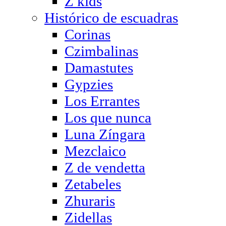
Z kids
Histórico de escuadras
Corinas
Czimbalinas
Damastutes
Gypzies
Los Errantes
Los que nunca
Luna Zíngara
Mezclaico
Z de vendetta
Zetabeles
Zhuraris
Zidellas