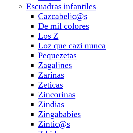
Escuadras infantiles
Cazcabelic@s
De mil colores
Los Z
Loz que cazi nunca
Pequezetas
Zagalines
Zarinas
Zeticas
Zincorinas
Zindias
Zingababies
Zintic@s