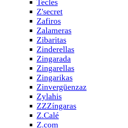
Tecles
Z'secret
Zafiros
Zalameras
Zibaritas
Zinderellas
Zingarada
Zingarellas
Zingarikas
Zinvergüenzaz
Zylahis
ZZZíngaras
Z.Calé
Z.com