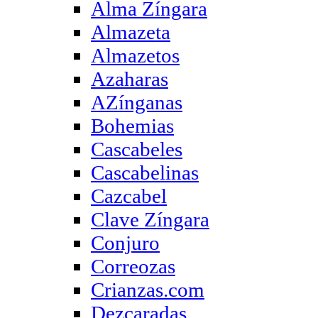
Alma Zíngara
Almazeta
Almazetos
Azaharas
AZínganas
Bohemias
Cascabeles
Cascabelinas
Cazcabel
Clave Zíngara
Conjuro
Correozas
Crianzas.com
Dezcaradas