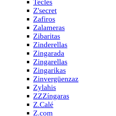
Tecles
Z'secret
Zafiros
Zalameras
Zibaritas
Zinderellas
Zingarada
Zingarellas
Zingarikas
Zinvergüenzaz
Zylahis
ZZZíngaras
Z.Calé
Z.com