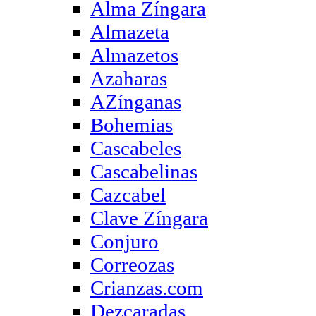
Alma Zíngara
Almazeta
Almazetos
Azaharas
AZínganas
Bohemias
Cascabeles
Cascabelinas
Cazcabel
Clave Zíngara
Conjuro
Correozas
Crianzas.com
Dezcaradas