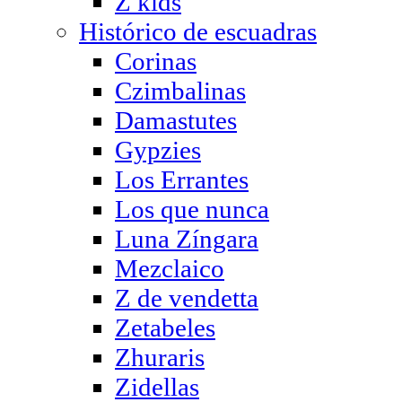
Z kids
Histórico de escuadras
Corinas
Czimbalinas
Damastutes
Gypzies
Los Errantes
Los que nunca
Luna Zíngara
Mezclaico
Z de vendetta
Zetabeles
Zhuraris
Zidellas