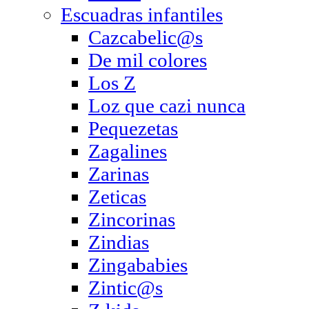
Escuadras infantiles
Cazcabelic@s
De mil colores
Los Z
Loz que cazi nunca
Pequezetas
Zagalines
Zarinas
Zeticas
Zincorinas
Zindias
Zingababies
Zintic@s