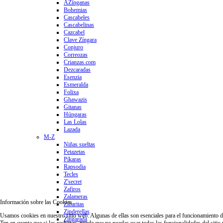
AZínganas
Bohemias
Cascabeles
Cascabelinas
Cazcabel
Clave Zíngara
Conjuro
Correozas
Crianzas.com
Dezcaradas
Esenzia
Esmeralda
Folixa
Ghawazis
Gitanas
Húngaras
Las Lolas
Lazada
M-Z
Niñas sueltas
Petazetas
Píkaras
Rapsodia
Tecles
Z'secret
Zafiros
Zalameras
Información sobre las Cookies
Zibaritas
Zinderellas
Usamos cookies en nuestro sitio web. Algunas de ellas son esenciales para el funcionamiento del 
Zingarada
Ten en cuenta que si las rechazas, puede que no puedas usar todas las funcionalidades del sitio