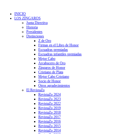
INICIO
LOS ZÍNGAROS
Junta Directiva
Historia
Presidentes
Distinciones
Z de Oro
Firmas en el Libro de Honor
Escuadras premiadas
Escuadras infantiles premiadas
Mejor Cabo
Arcabucero de Oro
Zíngaros de Honor
Cristiano de Plata
Mejor Cabo Cristiano
Socio de Honor
Otros agradecimientos
El RevistaZo
RevistaZo 2024
RevistaZo 2023
RevistaZo 2022
RevistaZo 2019
RevistaZo 2018
RevistaZo 2017
RevistaZo 2016
RevistaZo 2015
RevistaZo 2014