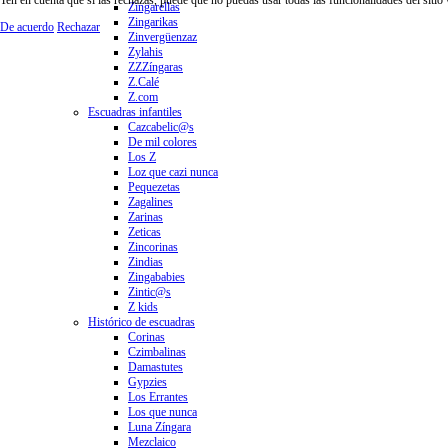
Zingarellas
Zingarikas
De acuerdo
Rechazar
Zinvergüenzaz
Zylahis
ZZZíngaras
Z.Calé
Z.com
Escuadras infantiles
Cazcabelic@s
De mil colores
Los Z
Loz que cazi nunca
Pequezetas
Zagalines
Zarinas
Zeticas
Zincorinas
Zindias
Zingababies
Zintic@s
Z kids
Histórico de escuadras
Corinas
Czimbalinas
Damastutes
Gypzies
Los Errantes
Los que nunca
Luna Zíngara
Mezclaico