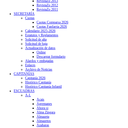
RevistaZo 2013
RevistaZo 2012
RevistaZo 2011
SECRETARÍA
Cuotas
Cuotas Comparsa 2026
Cuotas Fanfarria 2026
Calendario 2025-2026
Estatutos y Reglamentos
Solicitud de alta
Solicitud de baja
Actualización de datos
Online
Descargar formulario
Alardos y embajadas
Enlaces
Archivo de Noticias
CAPITANÍAS
Capitanía 2026
Histórico Capitanía
Histórico Capitanía Infantil
ESCUADRAS
A-L
Acais
Agremanes
Ahora si
Alma Zíngara
Almazeta
Almazetos
Azaharas