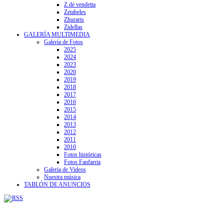
Z de vendetta
Zetabeles
Zhuraris
Zidellas
GALERÍA MULTIMEDIA
Galería de Fotos
2025
2024
2023
2020
2019
2018
2017
2016
2015
2014
2013
2012
2011
2010
Fotos históricas
Fotos Fanfarria
Galería de Videos
Nuestra música
TABLÓN DE ANUNCIOS