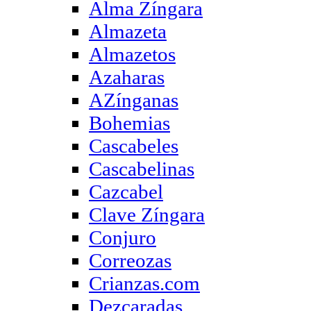
Alma Zíngara
Almazeta
Almazetos
Azaharas
AZínganas
Bohemias
Cascabeles
Cascabelinas
Cazcabel
Clave Zíngara
Conjuro
Correozas
Crianzas.com
Dezcaradas