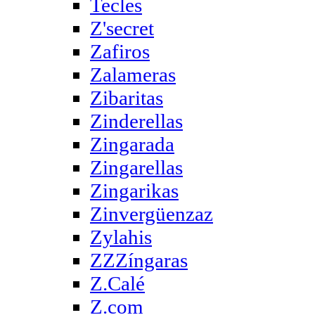
Tecles
Z'secret
Zafiros
Zalameras
Zibaritas
Zinderellas
Zingarada
Zingarellas
Zingarikas
Zinvergüenzaz
Zylahis
ZZZíngaras
Z.Calé
Z.com