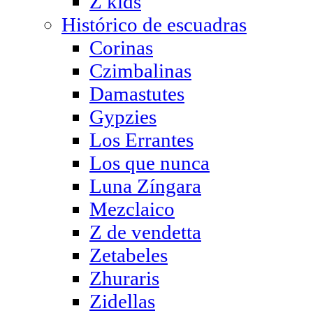
Z kids
Histórico de escuadras
Corinas
Czimbalinas
Damastutes
Gypzies
Los Errantes
Los que nunca
Luna Zíngara
Mezclaico
Z de vendetta
Zetabeles
Zhuraris
Zidellas