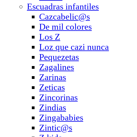
Escuadras infantiles
Cazcabelic@s
De mil colores
Los Z
Loz que cazi nunca
Pequezetas
Zagalines
Zarinas
Zeticas
Zincorinas
Zindias
Zingababies
Zintic@s