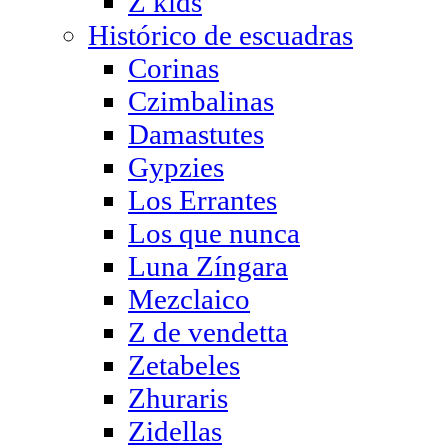
Z kids
Histórico de escuadras
Corinas
Czimbalinas
Damastutes
Gypzies
Los Errantes
Los que nunca
Luna Zíngara
Mezclaico
Z de vendetta
Zetabeles
Zhuraris
Zidellas