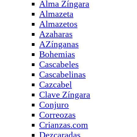
Alma Zíngara
Almazeta
Almazetos
Azaharas
AZínganas
Bohemias
Cascabeles
Cascabelinas
Cazcabel
Clave Zíngara
Conjuro
Correozas
Crianzas.com
Dezcaradas