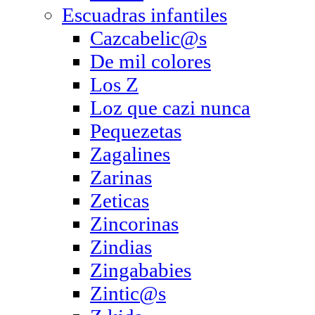
Escuadras infantiles
Cazcabelic@s
De mil colores
Los Z
Loz que cazi nunca
Pequezetas
Zagalines
Zarinas
Zeticas
Zincorinas
Zindias
Zingababies
Zintic@s