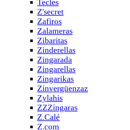
Tecles
Z'secret
Zafiros
Zalameras
Zibaritas
Zinderellas
Zingarada
Zingarellas
Zingarikas
Zinvergüenzaz
Zylahis
ZZZíngaras
Z.Calé
Z.com