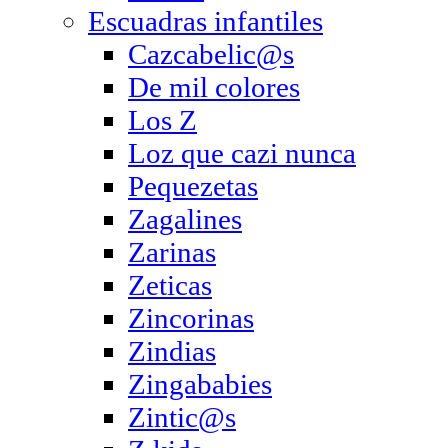
Escuadras infantiles
Cazcabelic@s
De mil colores
Los Z
Loz que cazi nunca
Pequezetas
Zagalines
Zarinas
Zeticas
Zincorinas
Zindias
Zingababies
Zintic@s