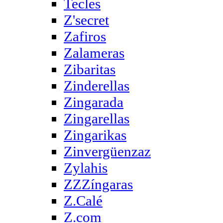
Tecles
Z'secret
Zafiros
Zalameras
Zibaritas
Zinderellas
Zingarada
Zingarellas
Zingarikas
Zinvergüenzaz
Zylahis
ZZZíngaras
Z.Calé
Z.com