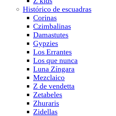
Z kids
Histórico de escuadras
Corinas
Czimbalinas
Damastutes
Gypzies
Los Errantes
Los que nunca
Luna Zíngara
Mezclaico
Z de vendetta
Zetabeles
Zhuraris
Zidellas