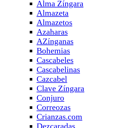
Alma Zíngara
Almazeta
Almazetos
Azaharas
AZínganas
Bohemias
Cascabeles
Cascabelinas
Cazcabel
Clave Zíngara
Conjuro
Correozas
Crianzas.com
Dezcaradas