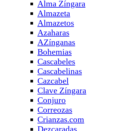
Alma Zíngara
Almazeta
Almazetos
Azaharas
AZínganas
Bohemias
Cascabeles
Cascabelinas
Cazcabel
Clave Zíngara
Conjuro
Correozas
Crianzas.com
Dezcaradas