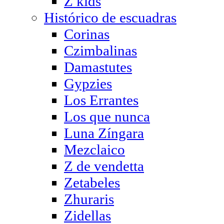
Z kids
Histórico de escuadras
Corinas
Czimbalinas
Damastutes
Gypzies
Los Errantes
Los que nunca
Luna Zíngara
Mezclaico
Z de vendetta
Zetabeles
Zhuraris
Zidellas