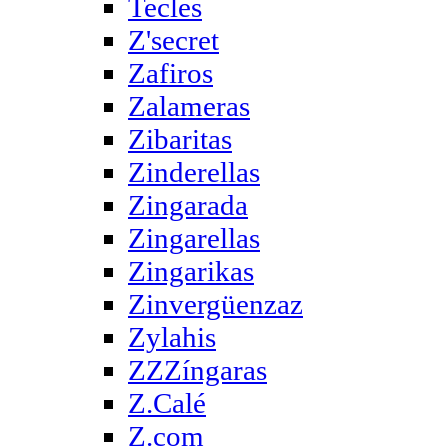
Tecles
Z'secret
Zafiros
Zalameras
Zibaritas
Zinderellas
Zingarada
Zingarellas
Zingarikas
Zinvergüenzaz
Zylahis
ZZZíngaras
Z.Calé
Z.com