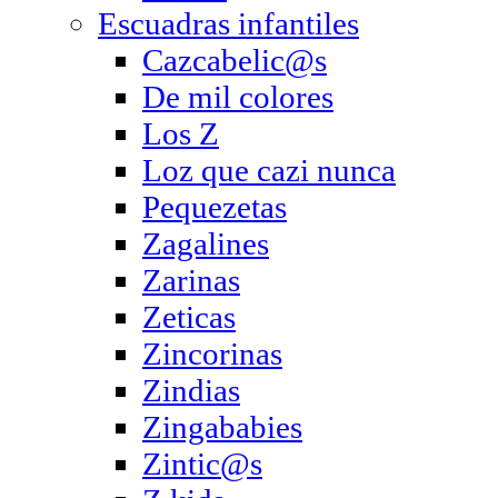
Escuadras infantiles
Cazcabelic@s
De mil colores
Los Z
Loz que cazi nunca
Pequezetas
Zagalines
Zarinas
Zeticas
Zincorinas
Zindias
Zingababies
Zintic@s