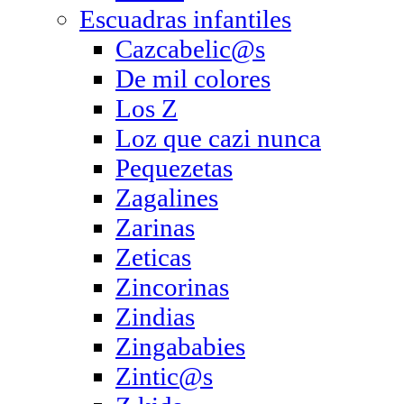
Escuadras infantiles
Cazcabelic@s
De mil colores
Los Z
Loz que cazi nunca
Pequezetas
Zagalines
Zarinas
Zeticas
Zincorinas
Zindias
Zingababies
Zintic@s