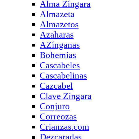
Alma Zíngara
Almazeta
Almazetos
Azaharas
AZínganas
Bohemias
Cascabeles
Cascabelinas
Cazcabel
Clave Zíngara
Conjuro
Correozas
Crianzas.com
Dezcaradas