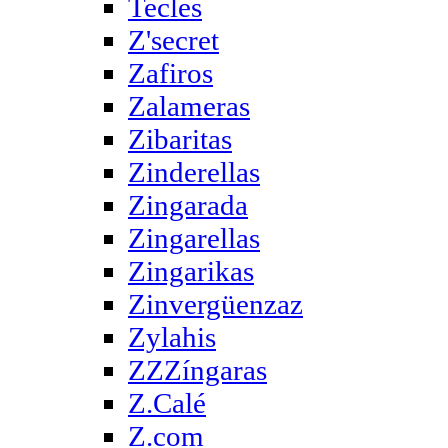
Tecles
Z'secret
Zafiros
Zalameras
Zibaritas
Zinderellas
Zingarada
Zingarellas
Zingarikas
Zinvergüenzaz
Zylahis
ZZZíngaras
Z.Calé
Z.com