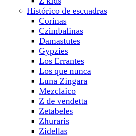
Z kids
Histórico de escuadras
Corinas
Czimbalinas
Damastutes
Gypzies
Los Errantes
Los que nunca
Luna Zíngara
Mezclaico
Z de vendetta
Zetabeles
Zhuraris
Zidellas