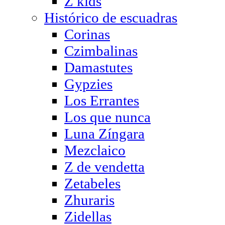
Z kids
Histórico de escuadras
Corinas
Czimbalinas
Damastutes
Gypzies
Los Errantes
Los que nunca
Luna Zíngara
Mezclaico
Z de vendetta
Zetabeles
Zhuraris
Zidellas