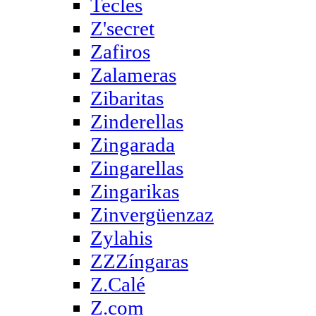
Tecles
Z'secret
Zafiros
Zalameras
Zibaritas
Zinderellas
Zingarada
Zingarellas
Zingarikas
Zinvergüenzaz
Zylahis
ZZZíngaras
Z.Calé
Z.com