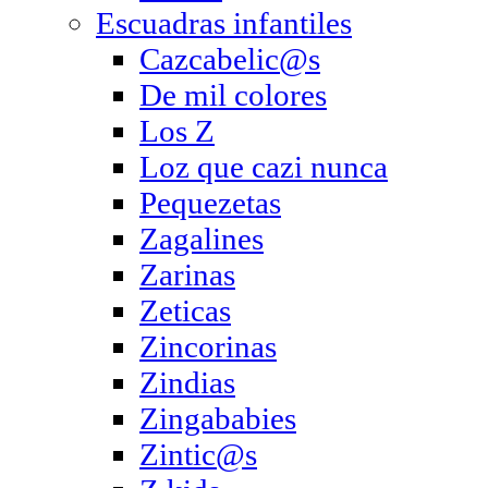
Escuadras infantiles
Cazcabelic@s
De mil colores
Los Z
Loz que cazi nunca
Pequezetas
Zagalines
Zarinas
Zeticas
Zincorinas
Zindias
Zingababies
Zintic@s