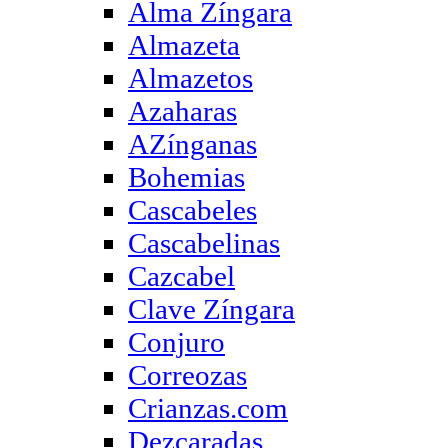
Alma Zíngara
Almazeta
Almazetos
Azaharas
AZínganas
Bohemias
Cascabeles
Cascabelinas
Cazcabel
Clave Zíngara
Conjuro
Correozas
Crianzas.com
Dezcaradas