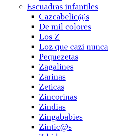
Escuadras infantiles
Cazcabelic@s
De mil colores
Los Z
Loz que cazi nunca
Pequezetas
Zagalines
Zarinas
Zeticas
Zincorinas
Zindias
Zingababies
Zintic@s