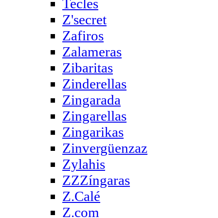
Tecles
Z'secret
Zafiros
Zalameras
Zibaritas
Zinderellas
Zingarada
Zingarellas
Zingarikas
Zinvergüenzaz
Zylahis
ZZZíngaras
Z.Calé
Z.com