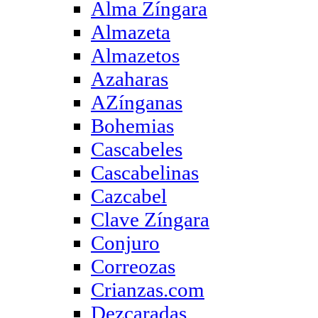
Alma Zíngara
Almazeta
Almazetos
Azaharas
AZínganas
Bohemias
Cascabeles
Cascabelinas
Cazcabel
Clave Zíngara
Conjuro
Correozas
Crianzas.com
Dezcaradas