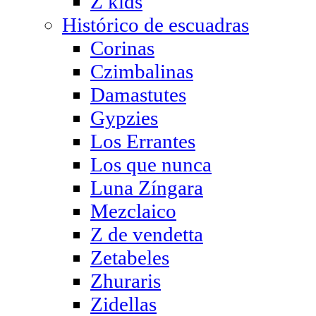
Z kids
Histórico de escuadras
Corinas
Czimbalinas
Damastutes
Gypzies
Los Errantes
Los que nunca
Luna Zíngara
Mezclaico
Z de vendetta
Zetabeles
Zhuraris
Zidellas