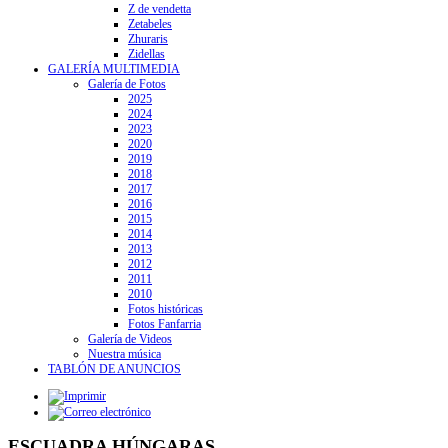
Z de vendetta
Zetabeles
Zhuraris
Zidellas
GALERÍA MULTIMEDIA
Galería de Fotos
2025
2024
2023
2020
2019
2018
2017
2016
2015
2014
2013
2012
2011
2010
Fotos históricas
Fotos Fanfarria
Galería de Videos
Nuestra música
TABLÓN DE ANUNCIOS
ESCUADRA HÚNGARAS