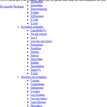
Zingarellas
Zingarikas
De acuerdo
Rechazar
Zinvergüenzaz
Zylahis
ZZZíngaras
Z.Calé
Z.com
Escuadras infantiles
Cazcabelic@s
De mil colores
Los Z
Loz que cazi nunca
Pequezetas
Zagalines
Zarinas
Zeticas
Zincorinas
Zindias
Zingababies
Zintic@s
Z kids
Histórico de escuadras
Corinas
Czimbalinas
Damastutes
Gypzies
Los Errantes
Los que nunca
Luna Zíngara
Mezclaico