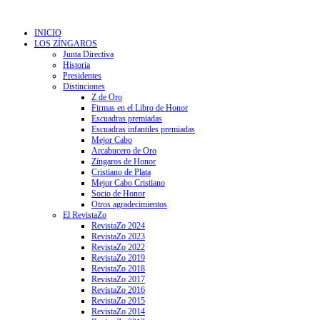
INICIO
LOS ZÍNGAROS
Junta Directiva
Historia
Presidentes
Distinciones
Z de Oro
Firmas en el Libro de Honor
Escuadras premiadas
Escuadras infantiles premiadas
Mejor Cabo
Arcabucero de Oro
Zíngaros de Honor
Cristiano de Plata
Mejor Cabo Cristiano
Socio de Honor
Otros agradecimientos
El RevistaZo
RevistaZo 2024
RevistaZo 2023
RevistaZo 2022
RevistaZo 2019
RevistaZo 2018
RevistaZo 2017
RevistaZo 2016
RevistaZo 2015
RevistaZo 2014