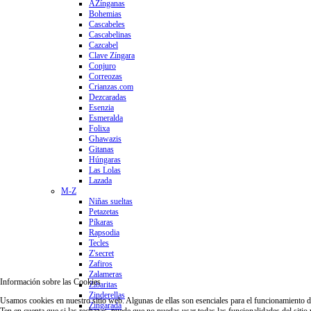
AZínganas
Bohemias
Cascabeles
Cascabelinas
Cazcabel
Clave Zíngara
Conjuro
Correozas
Crianzas.com
Dezcaradas
Esenzia
Esmeralda
Folixa
Ghawazis
Gitanas
Húngaras
Las Lolas
Lazada
M-Z
Niñas sueltas
Petazetas
Píkaras
Rapsodia
Tecles
Z'secret
Zafiros
Zalameras
Información sobre las Cookies
Zibaritas
Zinderellas
Usamos cookies en nuestro sitio web. Algunas de ellas son esenciales para el funcionamiento del 
Zingarada
Ten en cuenta que si las rechazas, puede que no puedas usar todas las funcionalidades del sitio