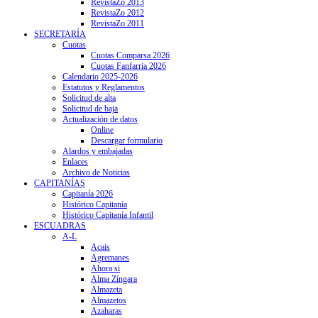
RevistaZo 2013
RevistaZo 2012
RevistaZo 2011
SECRETARÍA
Cuotas
Cuotas Comparsa 2026
Cuotas Fanfarria 2026
Calendario 2025-2026
Estatutos y Reglamentos
Solicitud de alta
Solicitud de baja
Actualización de datos
Online
Descargar formulario
Alardos y embajadas
Enlaces
Archivo de Noticias
CAPITANÍAS
Capitanía 2026
Histórico Capitanía
Histórico Capitanía Infantil
ESCUADRAS
A-L
Acais
Agremanes
Ahora si
Alma Zíngara
Almazeta
Almazetos
Azaharas