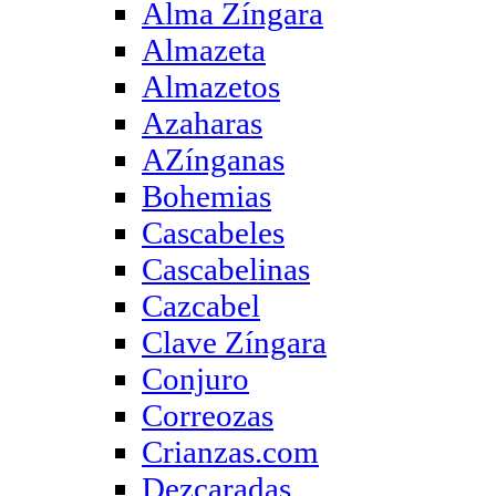
Alma Zíngara
Almazeta
Almazetos
Azaharas
AZínganas
Bohemias
Cascabeles
Cascabelinas
Cazcabel
Clave Zíngara
Conjuro
Correozas
Crianzas.com
Dezcaradas