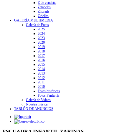
Z de vendetta
Zetabeles
Zhuraris
Zidellas
GALERÍA MULTIMEDIA
Galería de Fotos
2025
2024
2023
2020
2019
2018
2017
2016
2015
2014
2013
2012
2011
2010
Fotos históricas
Fotos Fanfarria
Galería de Videos
Nuestra música
TABLÓN DE ANUNCIOS
ESCUADRA INFANTIL ZARINAS