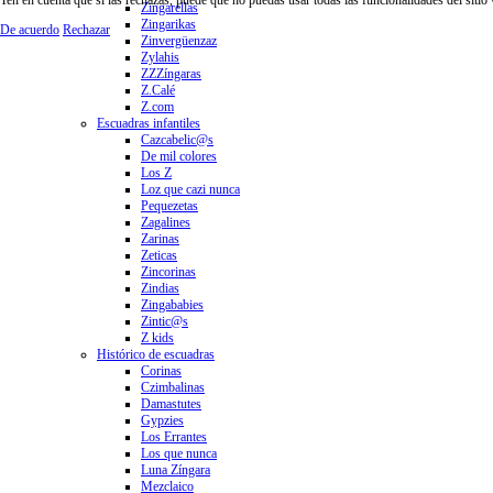
Zingarellas
Zingarikas
De acuerdo
Rechazar
Zinvergüenzaz
Zylahis
ZZZíngaras
Z.Calé
Z.com
Escuadras infantiles
Cazcabelic@s
De mil colores
Los Z
Loz que cazi nunca
Pequezetas
Zagalines
Zarinas
Zeticas
Zincorinas
Zindias
Zingababies
Zintic@s
Z kids
Histórico de escuadras
Corinas
Czimbalinas
Damastutes
Gypzies
Los Errantes
Los que nunca
Luna Zíngara
Mezclaico