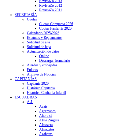
RevistaZo 2013
RevistaZo 2012
RevistaZo 2011
SECRETARÍA
Cuotas
Cuotas Comparsa 2026
Cuotas Fanfarria 2026
Calendario 2025-2026
Estatutos y Reglamentos
Solicitud de alta
Solicitud de baja
Actualización de datos
Online
Descargar formulario
Alardos y embajadas
Enlaces
Archivo de Noticias
CAPITANÍAS
Capitanía 2026
Histórico Capitanía
Histórico Capitanía Infantil
ESCUADRAS
A-L
Acais
Agremanes
Ahora si
Alma Zíngara
Almazeta
Almazetos
Azaharas