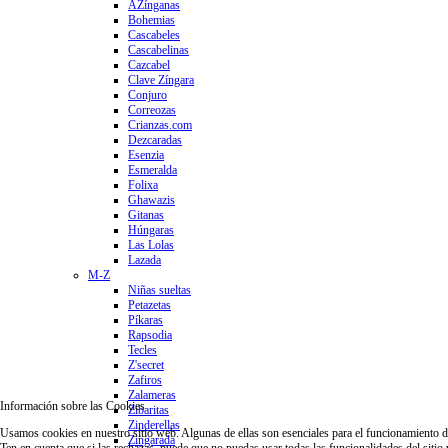
AZínganas
Bohemias
Cascabeles
Cascabelinas
Cazcabel
Clave Zíngara
Conjuro
Correozas
Crianzas.com
Dezcaradas
Esenzia
Esmeralda
Folixa
Ghawazis
Gitanas
Húngaras
Las Lolas
Lazada
M-Z
Niñas sueltas
Petazetas
Píkaras
Rapsodia
Tecles
Z'secret
Zafiros
Zalameras
Información sobre las Cookies
Zibaritas
Zinderellas
Usamos cookies en nuestro sitio web. Algunas de ellas son esenciales para el funcionamiento del 
Zingarada
Ten en cuenta que si las rechazas, puede que no puedas usar todas las funcionalidades del sitio