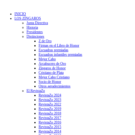
INICIO
LOS ZÍNGAROS
Junta Directiva
Historia
Presidentes
Distinciones
Z de Oro
Firmas en el Libro de Honor
Escuadras premiadas
Escuadras infantiles premiadas
Mejor Cabo
Arcabucero de Oro
Zíngaros de Honor
Cristiano de Plata
Mejor Cabo Cristiano
Socio de Honor
Otros agradecimientos
El RevistaZo
RevistaZo 2024
RevistaZo 2023
RevistaZo 2022
RevistaZo 2019
RevistaZo 2018
RevistaZo 2017
RevistaZo 2016
RevistaZo 2015
RevistaZo 2014