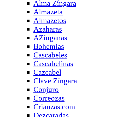
Alma Zíngara
Almazeta
Almazetos
Azaharas
AZínganas
Bohemias
Cascabeles
Cascabelinas
Cazcabel
Clave Zíngara
Conjuro
Correozas
Crianzas.com
Dezcaradas