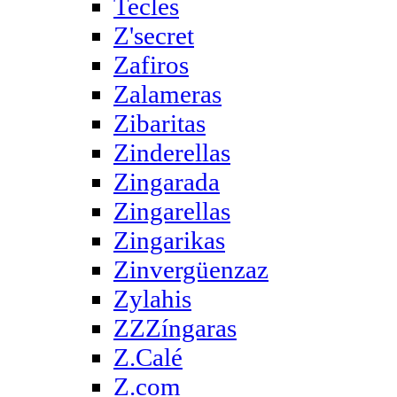
Tecles
Z'secret
Zafiros
Zalameras
Zibaritas
Zinderellas
Zingarada
Zingarellas
Zingarikas
Zinvergüenzaz
Zylahis
ZZZíngaras
Z.Calé
Z.com