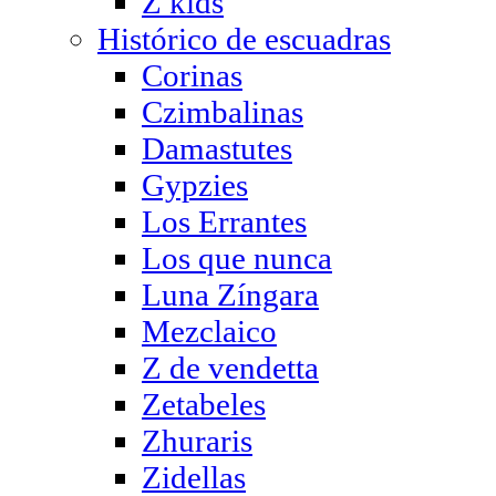
Z kids
Histórico de escuadras
Corinas
Czimbalinas
Damastutes
Gypzies
Los Errantes
Los que nunca
Luna Zíngara
Mezclaico
Z de vendetta
Zetabeles
Zhuraris
Zidellas