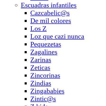
Escuadras infantiles
Cazcabelic@s
De mil colores
Los Z
Loz que cazi nunca
Pequezetas
Zagalines
Zarinas
Zeticas
Zincorinas
Zindias
Zingababies
Zintic@s