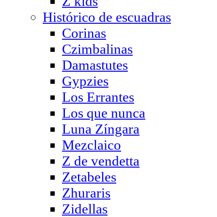
Z kids
Histórico de escuadras
Corinas
Czimbalinas
Damastutes
Gypzies
Los Errantes
Los que nunca
Luna Zíngara
Mezclaico
Z de vendetta
Zetabeles
Zhuraris
Zidellas