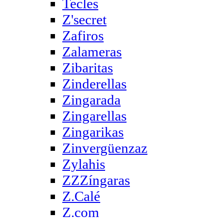
Tecles
Z'secret
Zafiros
Zalameras
Zibaritas
Zinderellas
Zingarada
Zingarellas
Zingarikas
Zinvergüenzaz
Zylahis
ZZZíngaras
Z.Calé
Z.com