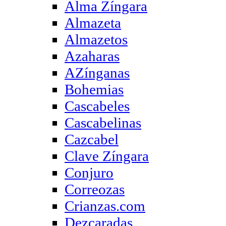
Alma Zíngara
Almazeta
Almazetos
Azaharas
AZínganas
Bohemias
Cascabeles
Cascabelinas
Cazcabel
Clave Zíngara
Conjuro
Correozas
Crianzas.com
Dezcaradas