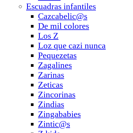
Escuadras infantiles
Cazcabelic@s
De mil colores
Los Z
Loz que cazi nunca
Pequezetas
Zagalines
Zarinas
Zeticas
Zincorinas
Zindias
Zingababies
Zintic@s