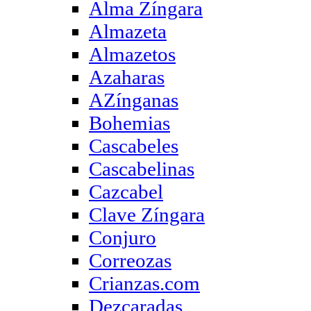
Alma Zíngara
Almazeta
Almazetos
Azaharas
AZínganas
Bohemias
Cascabeles
Cascabelinas
Cazcabel
Clave Zíngara
Conjuro
Correozas
Crianzas.com
Dezcaradas