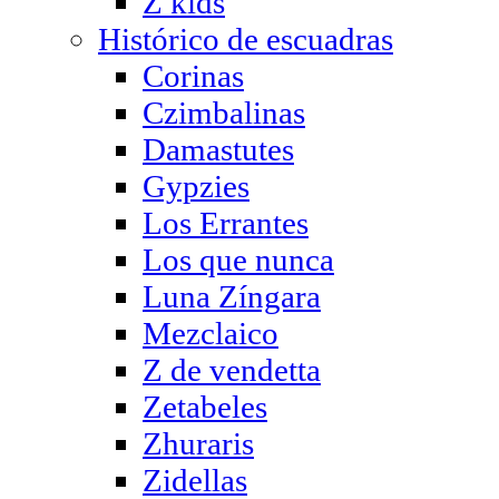
Z kids
Histórico de escuadras
Corinas
Czimbalinas
Damastutes
Gypzies
Los Errantes
Los que nunca
Luna Zíngara
Mezclaico
Z de vendetta
Zetabeles
Zhuraris
Zidellas