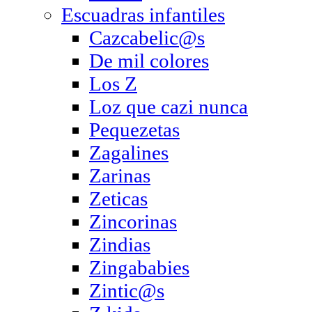
Escuadras infantiles
Cazcabelic@s
De mil colores
Los Z
Loz que cazi nunca
Pequezetas
Zagalines
Zarinas
Zeticas
Zincorinas
Zindias
Zingababies
Zintic@s