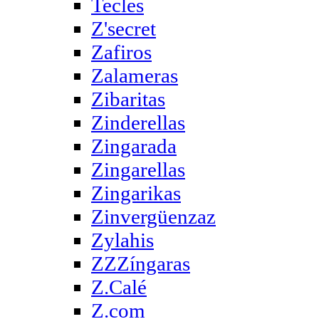
Tecles
Z'secret
Zafiros
Zalameras
Zibaritas
Zinderellas
Zingarada
Zingarellas
Zingarikas
Zinvergüenzaz
Zylahis
ZZZíngaras
Z.Calé
Z.com