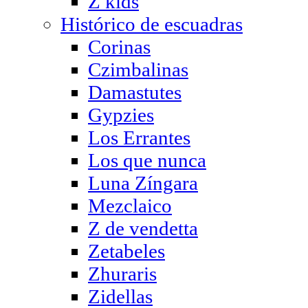
Z kids
Histórico de escuadras
Corinas
Czimbalinas
Damastutes
Gypzies
Los Errantes
Los que nunca
Luna Zíngara
Mezclaico
Z de vendetta
Zetabeles
Zhuraris
Zidellas