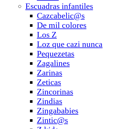
Escuadras infantiles
Cazcabelic@s
De mil colores
Los Z
Loz que cazi nunca
Pequezetas
Zagalines
Zarinas
Zeticas
Zincorinas
Zindias
Zingababies
Zintic@s