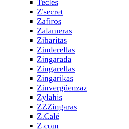
Tecles
Z'secret
Zafiros
Zalameras
Zibaritas
Zinderellas
Zingarada
Zingarellas
Zingarikas
Zinvergüenzaz
Zylahis
ZZZíngaras
Z.Calé
Z.com