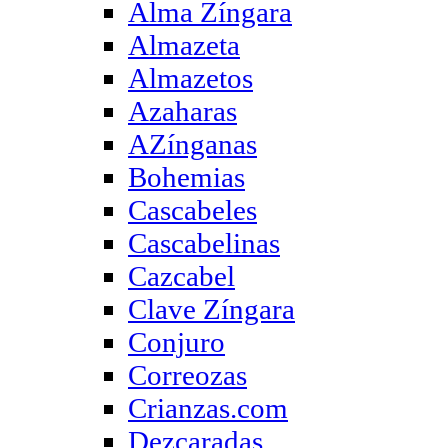
Alma Zíngara
Almazeta
Almazetos
Azaharas
AZínganas
Bohemias
Cascabeles
Cascabelinas
Cazcabel
Clave Zíngara
Conjuro
Correozas
Crianzas.com
Dezcaradas