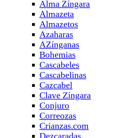
Alma Zíngara
Almazeta
Almazetos
Azaharas
AZínganas
Bohemias
Cascabeles
Cascabelinas
Cazcabel
Clave Zíngara
Conjuro
Correozas
Crianzas.com
Dezcaradas