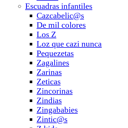
Escuadras infantiles
Cazcabelic@s
De mil colores
Los Z
Loz que cazi nunca
Pequezetas
Zagalines
Zarinas
Zeticas
Zincorinas
Zindias
Zingababies
Zintic@s