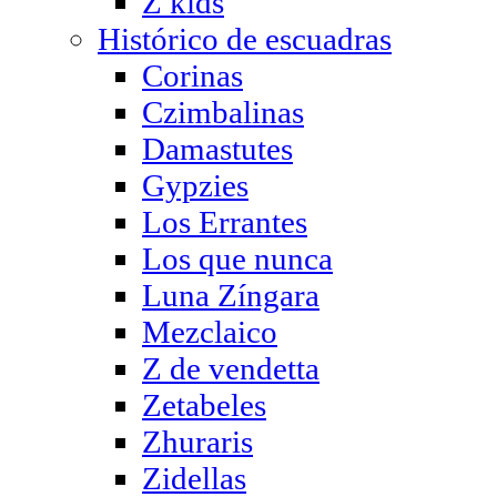
Z kids
Histórico de escuadras
Corinas
Czimbalinas
Damastutes
Gypzies
Los Errantes
Los que nunca
Luna Zíngara
Mezclaico
Z de vendetta
Zetabeles
Zhuraris
Zidellas