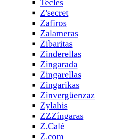
Tecles
Z'secret
Zafiros
Zalameras
Zibaritas
Zinderellas
Zingarada
Zingarellas
Zingarikas
Zinvergüenzaz
Zylahis
ZZZíngaras
Z.Calé
Z.com