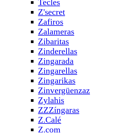
Tecles
Z'secret
Zafiros
Zalameras
Zibaritas
Zinderellas
Zingarada
Zingarellas
Zingarikas
Zinvergüenzaz
Zylahis
ZZZíngaras
Z.Calé
Z.com