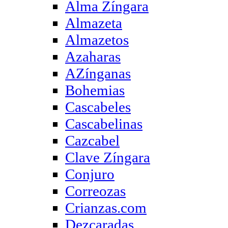
Alma Zíngara
Almazeta
Almazetos
Azaharas
AZínganas
Bohemias
Cascabeles
Cascabelinas
Cazcabel
Clave Zíngara
Conjuro
Correozas
Crianzas.com
Dezcaradas