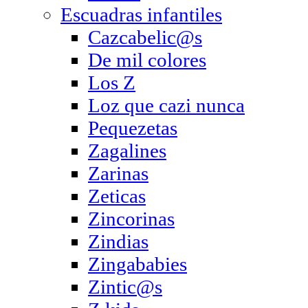
Escuadras infantiles
Cazcabelic@s
De mil colores
Los Z
Loz que cazi nunca
Pequezetas
Zagalines
Zarinas
Zeticas
Zincorinas
Zindias
Zingababies
Zintic@s