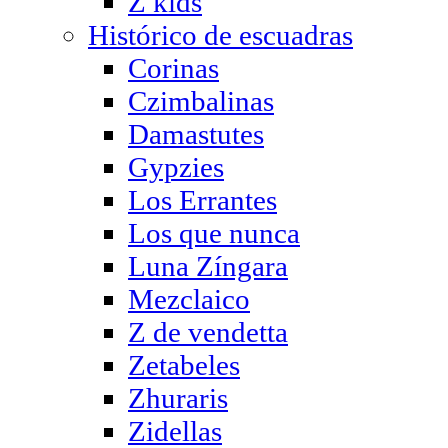
Z kids
Histórico de escuadras
Corinas
Czimbalinas
Damastutes
Gypzies
Los Errantes
Los que nunca
Luna Zíngara
Mezclaico
Z de vendetta
Zetabeles
Zhuraris
Zidellas