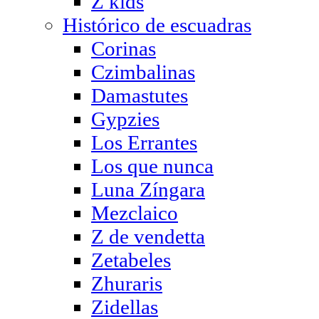
Z kids
Histórico de escuadras
Corinas
Czimbalinas
Damastutes
Gypzies
Los Errantes
Los que nunca
Luna Zíngara
Mezclaico
Z de vendetta
Zetabeles
Zhuraris
Zidellas