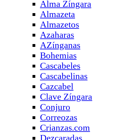
Alma Zíngara
Almazeta
Almazetos
Azaharas
AZínganas
Bohemias
Cascabeles
Cascabelinas
Cazcabel
Clave Zíngara
Conjuro
Correozas
Crianzas.com
Dezcaradas