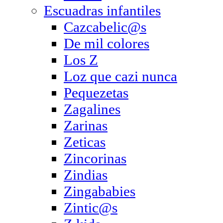
Escuadras infantiles
Cazcabelic@s
De mil colores
Los Z
Loz que cazi nunca
Pequezetas
Zagalines
Zarinas
Zeticas
Zincorinas
Zindias
Zingababies
Zintic@s