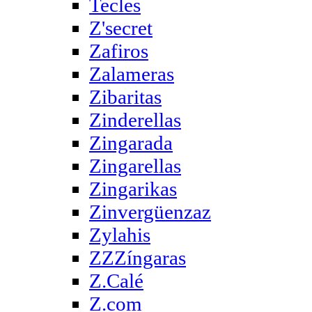
Tecles
Z'secret
Zafiros
Zalameras
Zibaritas
Zinderellas
Zingarada
Zingarellas
Zingarikas
Zinvergüenzaz
Zylahis
ZZZíngaras
Z.Calé
Z.com