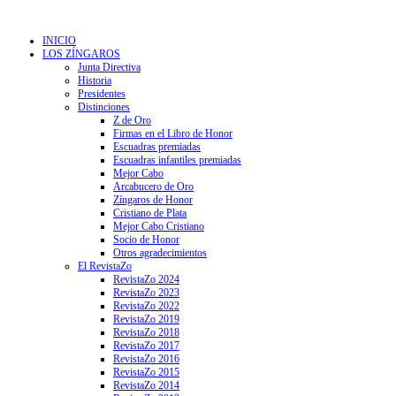
INICIO
LOS ZÍNGAROS
Junta Directiva
Historia
Presidentes
Distinciones
Z de Oro
Firmas en el Libro de Honor
Escuadras premiadas
Escuadras infantiles premiadas
Mejor Cabo
Arcabucero de Oro
Zíngaros de Honor
Cristiano de Plata
Mejor Cabo Cristiano
Socio de Honor
Otros agradecimientos
El RevistaZo
RevistaZo 2024
RevistaZo 2023
RevistaZo 2022
RevistaZo 2019
RevistaZo 2018
RevistaZo 2017
RevistaZo 2016
RevistaZo 2015
RevistaZo 2014