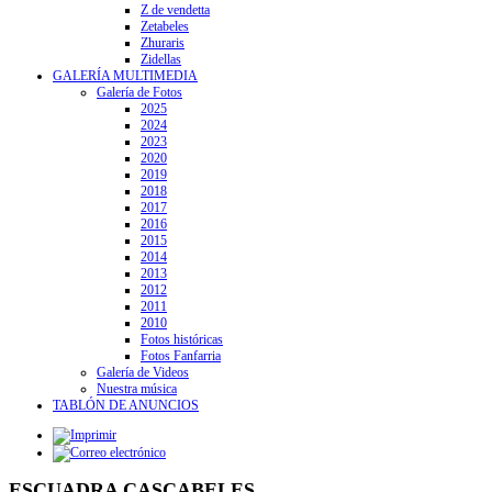
Z de vendetta
Zetabeles
Zhuraris
Zidellas
GALERÍA MULTIMEDIA
Galería de Fotos
2025
2024
2023
2020
2019
2018
2017
2016
2015
2014
2013
2012
2011
2010
Fotos históricas
Fotos Fanfarria
Galería de Videos
Nuestra música
TABLÓN DE ANUNCIOS
ESCUADRA CASCABELES