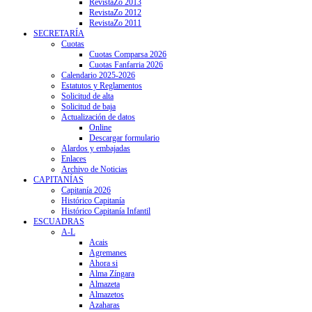
RevistaZo 2013
RevistaZo 2012
RevistaZo 2011
SECRETARÍA
Cuotas
Cuotas Comparsa 2026
Cuotas Fanfarria 2026
Calendario 2025-2026
Estatutos y Reglamentos
Solicitud de alta
Solicitud de baja
Actualización de datos
Online
Descargar formulario
Alardos y embajadas
Enlaces
Archivo de Noticias
CAPITANÍAS
Capitanía 2026
Histórico Capitanía
Histórico Capitanía Infantil
ESCUADRAS
A-L
Acais
Agremanes
Ahora si
Alma Zíngara
Almazeta
Almazetos
Azaharas