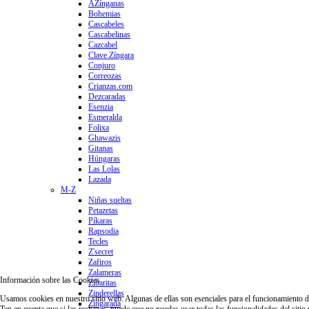
AZínganas
Bohemias
Cascabeles
Cascabelinas
Cazcabel
Clave Zíngara
Conjuro
Correozas
Crianzas.com
Dezcaradas
Esenzia
Esmeralda
Folixa
Ghawazis
Gitanas
Húngaras
Las Lolas
Lazada
M-Z
Niñas sueltas
Petazetas
Píkaras
Rapsodia
Tecles
Z'secret
Zafiros
Zalameras
Información sobre las Cookies
Zibaritas
Zinderellas
Usamos cookies en nuestro sitio web. Algunas de ellas son esenciales para el funcionamiento del 
Zingarada
Ten en cuenta que si las rechazas, puede que no puedas usar todas las funcionalidades del sitio