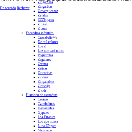
Zingarellas
Zingarikas
De acuerdo
Rechazar
Zinvergüenzaz
Zylahis
ZZZíngaras
Z.Calé
Z.com
Escuadras infantiles
Cazcabelic@s
De mil colores
Los Z
Loz que cazi nunca
Pequezetas
Zagalines
Zarinas
Zeticas
Zincorinas
Zindias
Zingababies
Zintic@s
Z kids
Histórico de escuadras
Corinas
Czimbalinas
Damastutes
Gypzies
Los Errantes
Los que nunca
Luna Zíngara
Mezclaico